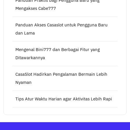
Panduan Praktis bagi Pengguna Baru yang
Mengakses Cabe777
Panduan Akses Casaslot untuk Pengguna Baru
dan Lama
Mengenal Bini777 dan Berbagai Fitur yang
Ditawarkannya
CasaSlot Hadirkan Pengalaman Bermain Lebih
Nyaman
Tips Atur Waktu Harian agar Aktivitas Lebih Rapi