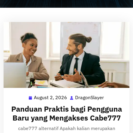
August 2, 2026
DragonSlayer
August
DragonSlayer
2,
Panduan Praktis bagi Pengguna
2026
Baru yang Mengakses Cabe777
cabe777 alternatif Apakah kalian merupakan