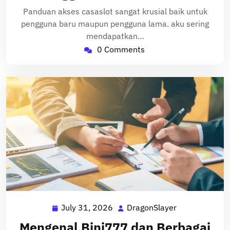
Panduan akses casaslot sangat krusial baik untuk
pengguna baru maupun pengguna lama. aku sering
mendapatkan…
0 Comments
July 31, 2026
DragonSlayer
July
DragonSlayer
31,
Mengenal Bini777 dan Berbagai