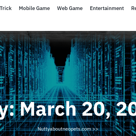
Trick
Mobile Game
Web Game
Entertainment
R
y:
March 20, 2
Nuttyaboutneopets.com
>>