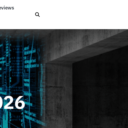
eviews
026