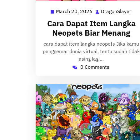
March 20, 2026
DragonSlayer
March
Dra
20,
Cara Dapat Item Langka
2026
Neopets Biar Menang
cara dapat item langka neopets Jika kamu
penggemar dunia virtual, tentu sudah tidak
asing lagi…
0 Comments