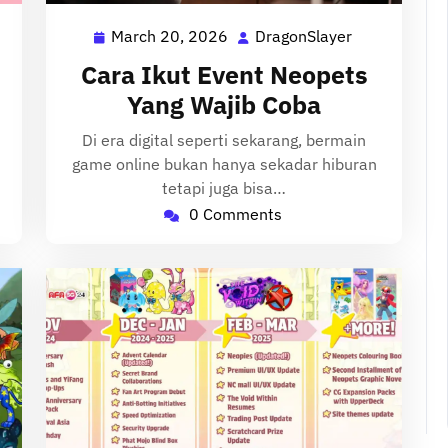
March 20, 2026
DragonSlayer
gonSlayer
March
DragonSlaye
20,
Cara Ikut Event Neopets
2026
Yang Wajib Coba
Di era digital seperti sekarang, bermain
game online bukan hanya sekadar hiburan
tetapi juga bisa…
0 Comments