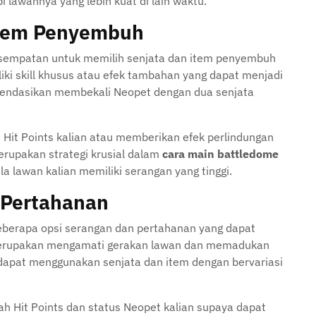
 lawannya yang lebih kuat di lain waktu.
 Item Penyembuh
kesempatan untuk memilih senjata dan item penyembuh
ki skill khusus atau efek tambahan yang dapat menjadi
endasikan membekali Neopet dengan dua senjata
it Points kalian atau memberikan efek perlindungan
erupakan strategi krusial dalam
cara main battledome
la lawan kalian memiliki serangan yang tinggi.
n Pertahanan
beberapa opsi serangan dan pertahanan yang dapat
at merupakan mengamati gerakan lawan dan memadukan
 dapat menggunakan senjata dan item dengan bervariasi
h Hit Points dan status Neopet kalian supaya dapat