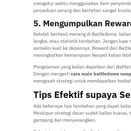
mengatur waktu menggunakan item penyemb
perpaduan serang dan bertahan sangat krusia
5. Mengumpulkan Reward
Setelah berhasil menang di Battledome, kali
langka, atau statistik tambahan. Jangan lup
semakin kuat ke depannya. Reward dari Battl
meningkatkan kemampuan Neopet kalian lebih 
Pengalaman yang kalian dapatkan dari Battl
Dengan mengerti
cara main battledome neop
mengasah strategi untuk mendapatkan hadiah 
Tips Efektif supaya S
Ada beberapa tips tambahan yang dapat kalian
Meskipun strategi dasar sudah kalian kuasai,
gampang dan menyenangkan.