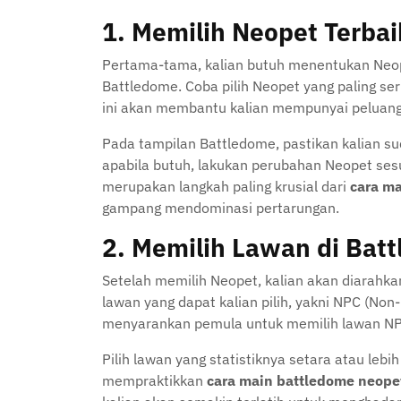
1. Memilih Neopet Terba
Pertama-tama, kalian butuh menentukan Neop
Battledome. Coba pilih Neopet yang paling serin
ini akan membantu kalian mempunyai peluang
Pada tampilan Battledome, pastikan kalian s
apabila butuh, lakukan perubahan Neopet sesu
merupakan langkah paling krusial dari
cara m
gampang mendominasi pertarungan.
2. Memilih Lawan di Bat
Setelah memilih Neopet, kalian akan diarahka
lawan yang dapat kalian pilih, yakni NPC (Non
menyarankan pemula untuk memilih lawan NPC 
Pilih lawan yang statistiknya setara atau leb
mempraktikkan
cara main battledome neope