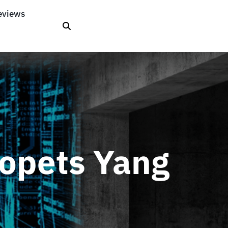
eviews
opets Yang