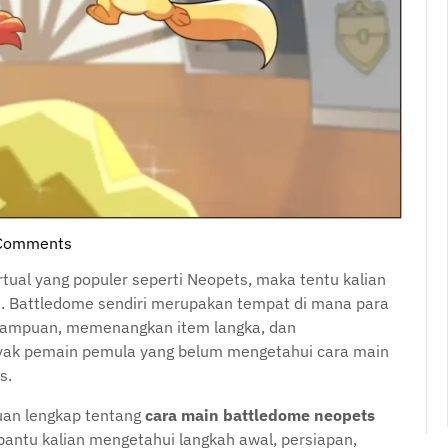
Comments
Slayer
ual yang populer seperti Neopets, maka tentu kalian
me. Battledome sendiri merupakan tempat di mana para
mampuan, memenangkan item langka, dan
yak pemain pemula yang belum mengetahui cara main
s.
uan lengkap tentang
cara main battledome neopets
mbantu kalian mengetahui langkah awal, persiapan,