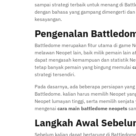
sampai strategi terbaik untuk menang di Batt
dengan bahasa yang gampang dimengerti dan 
kesayangan.
Pengenalan Battledom
Battledome merupakan fitur utama di game N
melawan Neopet lain, baik milik pemain lain
dapat mengasah kemampuan dan statistik Neop
tetap banyak pemain yang bingung memulai
c
strategi tersendiri.
Pada dasarnya, ada beberapa persiapan yang 
Battledome. kalian harus memilih Neopet yang
Neopet lumayan tinggi, serta memilih senjata
mengenai
cara main battledome neopets
san
Langkah Awal Sebelu
Sebelum kalian dapat bertarung di Battledom