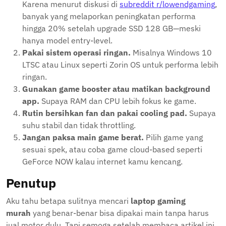
Karena menurut diskusi di
subreddit r/lowendgaming
,
banyak yang melaporkan peningkatan performa
hingga 20% setelah upgrade SSD 128 GB—meski
hanya model entry-level.
Pakai sistem operasi ringan.
Misalnya Windows 10
LTSC atau Linux seperti Zorin OS untuk performa lebih
ringan.
Gunakan game booster atau matikan background
app.
Supaya RAM dan CPU lebih fokus ke game.
Rutin bersihkan fan dan pakai cooling pad.
Supaya
suhu stabil dan tidak throttling.
Jangan paksa main game berat.
Pilih game yang
sesuai spek, atau coba game cloud-based seperti
GeForce NOW kalau internet kamu kencang.
Penutup
Aku tahu betapa sulitnya mencari
laptop gaming
murah
yang benar-benar bisa dipakai main tanpa harus
jual motor dulu. Tapi semoga setelah membaca artikel ini,