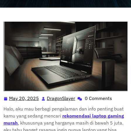
May 20, 2025
DragonSlayer
0 Comments
May
DragonSlayer
20,
Halo, aku mau berbagi pengalaman dan info penting buat
2025
kamu yang sedang mencari
rekomendasi laptop gaming
murah
, khususnya yang harganya masih di bawah 5 juta.
aku tahu banget rasanya ingin punya laptop yang bisa